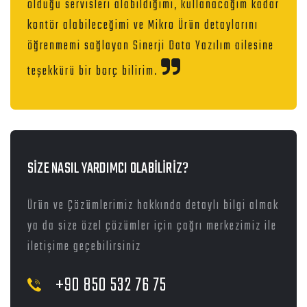
olduğu servisleri alabildiğimi, kullanacağım kadar
kontör alabileceğimi ve Mikro Ürün detaylarını
öğrenmemi sağlayan Sinerji Data Yazılım ailesine
teşekkürü bir borç bilirim.
SİZE NASIL YARDIMCI OLABİLİRİZ?
Ürün ve Çözümlerimiz hakkında detaylı bilgi almak
ya da size özel çözümler için çağrı merkezimiz ile
iletişime geçebilirsiniz
+90 850 532 76 75