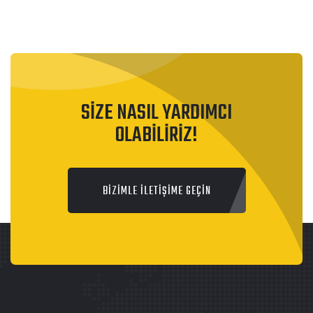
SİZE NASIL YARDIMCI
OLABİLİRİZ!
BİZİMLE İLETİŞİME GEÇİN