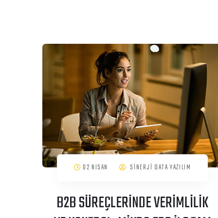
02 NISAN
SİNERJİ DATA YAZILIM
B2B SÜREÇLERİNDE VERİMLİLİK