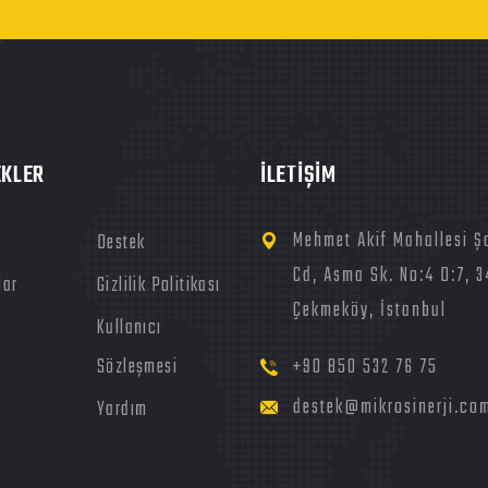
EKLER
İLETİŞİM
Mehmet Akif Mahallesi Ş
l
Destek
Cd, Asma Sk. No:4 D:7, 
lar
Gizlilik Politikası
Çekmeköy, İstanbul
Kullanıcı
Sözleşmesi
+90 850 532 76 75
destek@mikrosinerji.co
Yardım