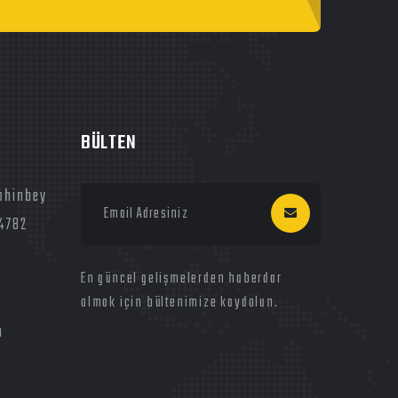
BÜLTEN
ahinbey
34782
En güncel gelişmelerden haberdar
olmak için bültenimize kaydolun.
m