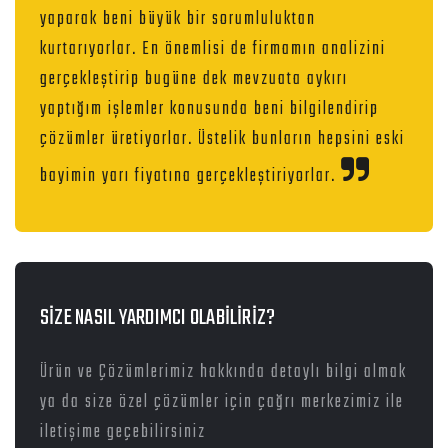
yaparak beni büyük bir sorumluluktan
kurtarıyorlar. En önemlisi de firmamın analizini
gerçekleştirip bugüne dek mevzuata aykırı
yaptığım işlemler konusunda beni bilgilendirip
çözümler üretiyorlar. Üstelik bunların hepsini eski
bayimin yarı fiyatına gerçekleştiriyorlar.
SİZE NASIL YARDIMCI OLABİLİRİZ?
Ürün ve Çözümlerimiz hakkında detaylı bilgi almak
ya da size özel çözümler için çağrı merkezimiz ile
iletişime geçebilirsiniz