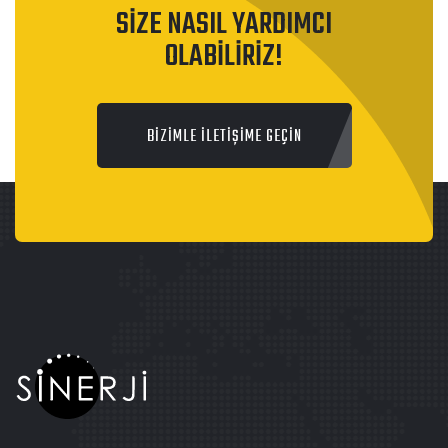
SİZE NASIL YARDIMCI
OLABİLİRİZ!
BİZİMLE İLETİŞİME GEÇİN