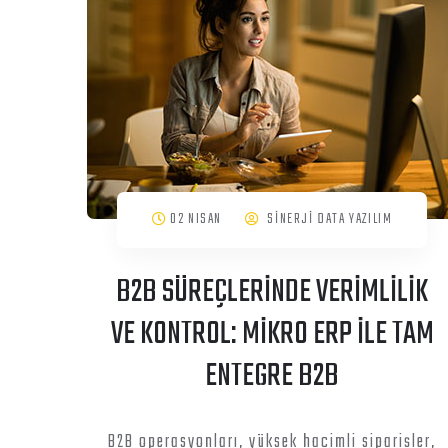
02 NISAN
SİNERJİ DATA YAZILIM
B2B SÜREÇLERİNDE VERİMLİLİK
VE KONTROL: MİKRO ERP İLE TAM
ENTEGRE B2B
B2B operasyonları, yüksek hacimli siparişler,