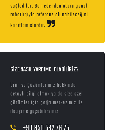
sağladılar. Bu nedenden ötürü gönül
rahatlığıyla referans olunabileceğini
kanıtlamışlardır.
SİZE NASIL YARDIMCI OLABİLİRİZ?
Ürün ve Çözümlerimiz hakkında
detaylı bilgi almak ya da size özel
çözümler için çağrı merkezimiz ile
iletişime geçebilirsiniz
+90 850 532 76 75