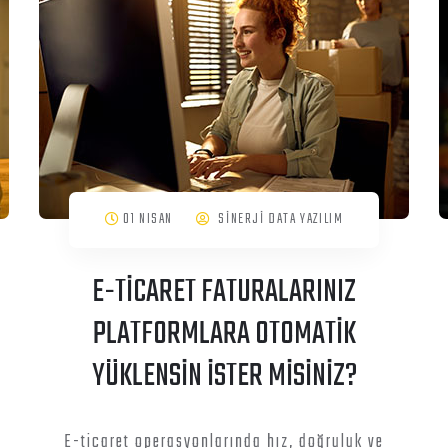
01 NISAN
SİNERJİ DATA YAZILIM
E-TİCARET FATURALARINIZ
PLATFORMLARA OTOMATİK
YÜKLENSİN İSTER MİSİNİZ?
E-ticaret operasyonlarında hız, doğruluk ve