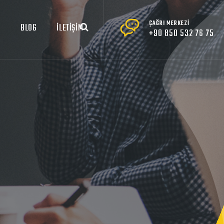
ÇAĞRI MERKEZİ
R
BLOG
İLETİŞİM
+90 850 532 76 75