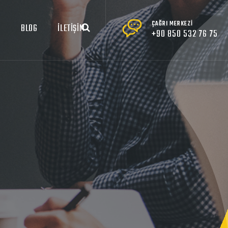
ÇAĞRI MERKEZİ
R
BLOG
İLETİŞİM
+90 850 532 76 75