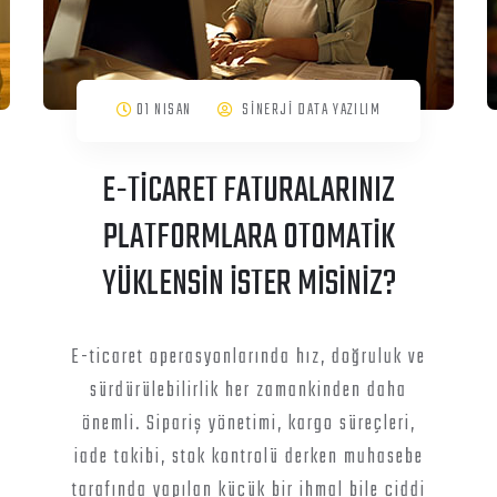
01 NISAN
SİNERJİ DATA YAZILIM
E-TİCARET FATURALARINIZ
PLATFORMLARA OTOMATİK
YÜKLENSİN İSTER MİSİNİZ?
E-ticaret operasyonlarında hız, doğruluk ve
sürdürülebilirlik her zamankinden daha
önemli. Sipariş yönetimi, kargo süreçleri,
iade takibi, stok kontrolü derken muhasebe
tarafında yapılan küçük bir ihmal bile ciddi