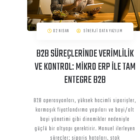
02 NISAN
SİNERJİ DATA YAZILIM
B2B SÜREÇLERİNDE VERİMLİLİK
VE KONTROL: MİKRO ERP İLE TAM
ENTEGRE B2B
B2B operasyonları, yüksek hacimli siparişler,
karmaşık fiyatlandırma yapıları ve bayi/alt
bayi yönetimi gibi dinamikler nedeniyle
güçlü bir altyapı gerektirir. Manuel ilerleyen
süreçler; sipariş hataları, stok