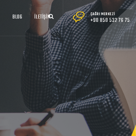
ÇAĞRI MERKEZİ
R
BLOG
İLETİŞİM
+90 850 532 76 75