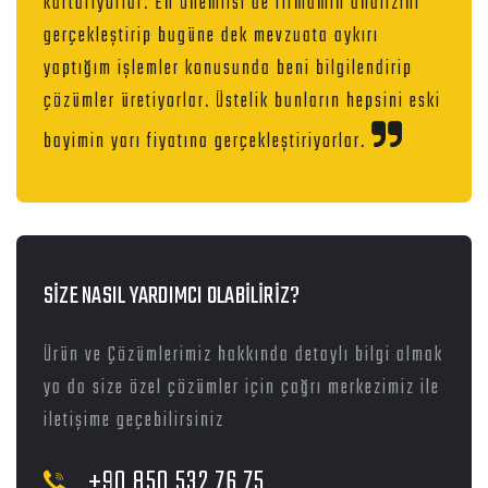
kurtarıyorlar. En önemlisi de firmamın analizini
gerçekleştirip bugüne dek mevzuata aykırı
yaptığım işlemler konusunda beni bilgilendirip
çözümler üretiyorlar. Üstelik bunların hepsini eski
bayimin yarı fiyatına gerçekleştiriyorlar.
SİZE NASIL YARDIMCI OLABİLİRİZ?
Ürün ve Çözümlerimiz hakkında detaylı bilgi almak
ya da size özel çözümler için çağrı merkezimiz ile
iletişime geçebilirsiniz
+90 850 532 76 75