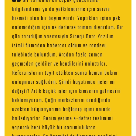
Bir zamanlar en küçük güncelleme,
bilgilendirme ya da yetkilendirme için servis
hizmeti alan bir bayim vardı. Yaptıkları işten pek
anlamadığım için ne derlerse tamam diyordum. Bir
gün tanıdığım vasıtasıyla Sinerji Data Yazılım
isimli firmadan haberdar oldum ve randevu
talebinde bulundum. Aradan fazla zaman
geçmeden geldiler ve kendilerini anlattılar.
Referanslarını teyit ettikten sonra hemen bakım
anlaşması sağladım. Şimdi hayatımda neler mi
değişti? Artık küçük işler için kimsenin gelmesini
beklemiyorum. Çağrı merkezlerini aradığında
uzaktan bilgisayarıma bağlanıp işimi anında
hallediyorlar. Benim yerime e-defter teslimimi
yaparak beni büyük bir sorumluluktan