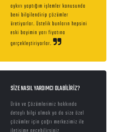
aykırı yaptığım işlemler konusunda
beni bilgilendirip çözümler
üretiyorlar. Üstelik bunların hepsini
eski bayimin yarı fiyatına
gerçekleştiriyorlar.
SİZE NASIL YARDIMCI OLABİLİRİZ?
Ürün ve Çözümlerimiz hakkında
detaylı bilgi almak ya da size özel
çözümler için çağrı merkezimiz ile
iletişime geçebilirsiniz