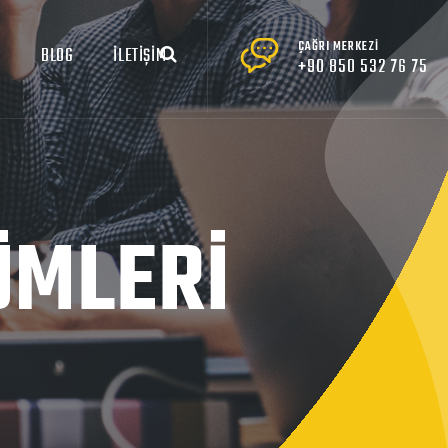
ÇAĞRI MERKEZİ
R
BLOG
İLETİŞİM
+90 850 532 76 75
ÜMLERİ