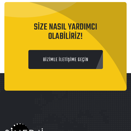
SİZE NASIL YARDIMCI
OLABİLİRİZ!
BİZİMLE İLETİŞİME GEÇİN