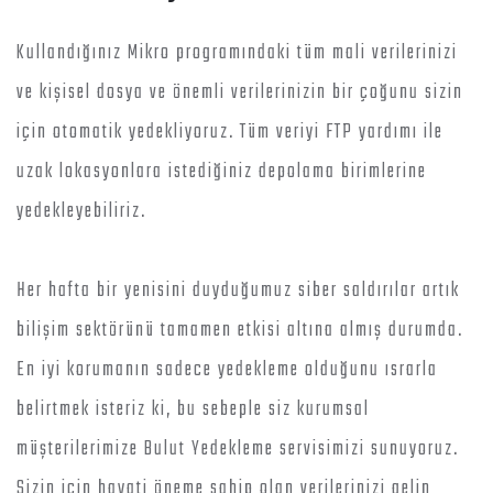
Kullandığınız Mikro programındaki tüm mali verilerinizi
ve kişisel dosya ve önemli verilerinizin bir çoğunu sizin
için otomatik yedekliyoruz. Tüm veriyi FTP yardımı ile
uzak lokasyonlara istediğiniz depolama birimlerine
yedekleyebiliriz.
Her hafta bir yenisini duyduğumuz siber saldırılar artık
bilişim sektörünü tamamen etkisi altına almış durumda.
En iyi korumanın sadece yedekleme olduğunu ısrarla
belirtmek isteriz ki, bu sebeple siz kurumsal
müşterilerimize Bulut Yedekleme servisimizi sunuyoruz.
Sizin için hayati öneme sahip olan verilerinizi gelin